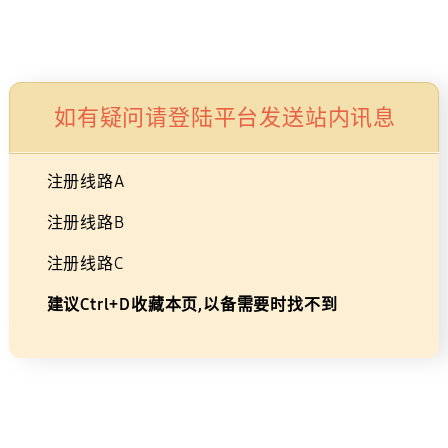
Skip
×
广告
to
购物车
搜索
登录
导航
content
如有疑问请登陆平台发送站内讯息
显示器购买指南
注册线路A
游戏
居家办公
分辨率
尺寸
OLED
注册线路B
为什么选择
注册线路C
建议Ctrl+D收藏本页,以备需要时找不到
OLED显示器？
*图像为模拟图像，仅用于说明之目的