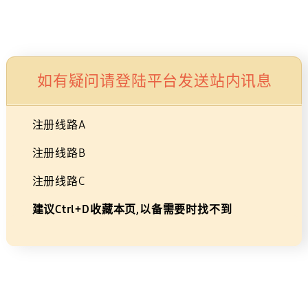
生活家电
显示器/存储
智能穿戴设备
配件
如有疑问请登陆平台发送站内讯息
注册线路A
注册线路B
注册线路C
55
建议Ctrl+D收藏本页,以备需要时找不到
英
选择尺寸
寸
级
55
65
77
OLED