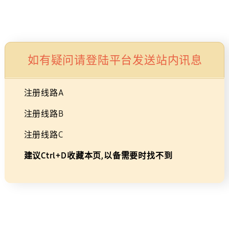
生活家电
显示器/存储
智能穿戴设备
配件
如有疑问请登陆平台发送站内讯息
652VAC
注册线路A
注册线路B
注册线路C
34
建议Ctrl+D收藏本页,以备需要时找不到
英
选择尺寸
寸
S65VC
34
曲