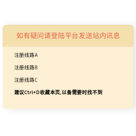
Skip
×
广告
to
购物车
搜索
登录
导航
content
如有疑问请登陆平台发送站内讯息
显示器购买指南
注册线路A
游戏
居家办公
分辨率
尺寸
OLED
注册线路B
高效居家办公显示器购
注册线路C
建议Ctrl+D收藏本页,以备需要时找不到
买指南
*图像为模拟图像，仅用于说明之目的。