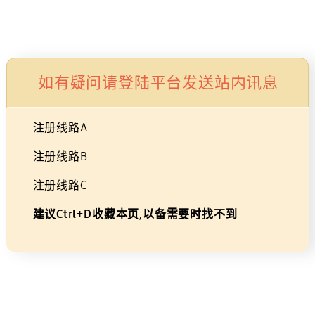
生活家电
显示器/存储
智能穿戴设备
配件
如有疑问请登陆平台发送站内讯息
25)
注册线路A
注册线路B
注册线路C
85
建议Ctrl+D收藏本页,以备需要时找不到
英
选择尺寸
寸
级
65
75
85
益