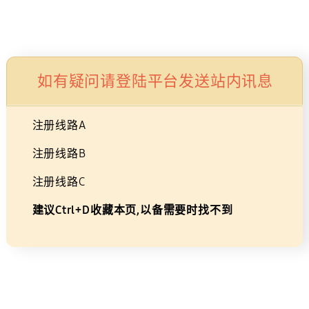
生活家电
显示器/存储
智能穿戴设备
配件
如有疑问请登陆平台发送站内讯息
注册线路A
注册线路B
注册线路C
蓝牙
音响配件
建议Ctrl+D收藏本页,以备需要时找不到