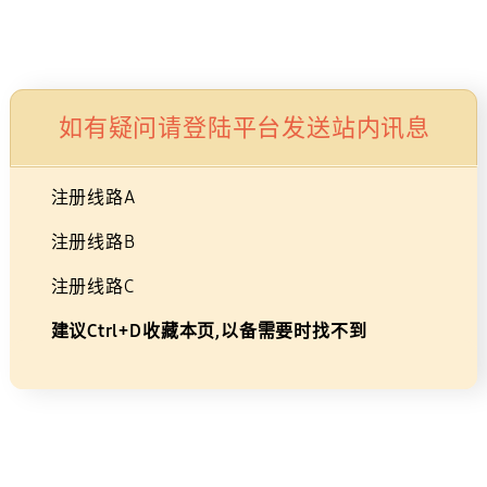
生活家电
显示器/存储
智能穿戴设备
配件
如有疑问请登陆平台发送站内讯息
注册线路A
注册线路B
注册线路C
角
建议Ctrl+D收藏本页,以备需要时找不到
度
选择颜色
可
颜色 :
调
整