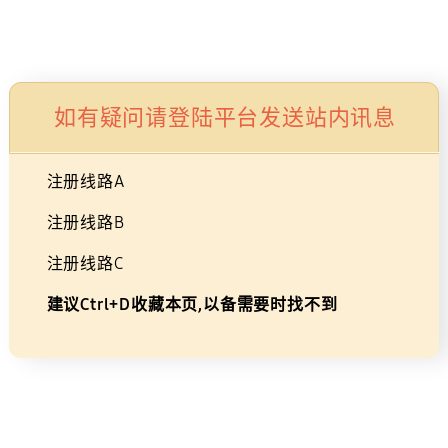
Skip
×
广告
to
购物车
搜索
登录
导航
content
磁吸式艺术边框(2021)
如有疑问请登陆平台发送站内讯息
白色
55
现代风格
注册线路A
VG-SCFA55WTBXZ
注册线路B
注册线路C
磁
建议Ctrl+D收藏本页,以备需要时找不到
吸
式
艺
术