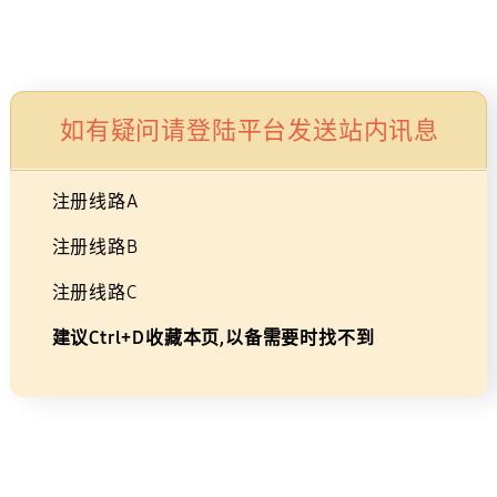
Skip
×
广告
to
购物车
搜索
登录
导航
content
28英寸 UR55 平面商务办公显示器
如有疑问请登陆平台发送站内讯息
U28R550UQC
注册线路A
28
LU28R550UQCXXF
注册线路B
注册线路C
建议Ctrl+D收藏本页,以备需要时找不到
28
英
寸
U