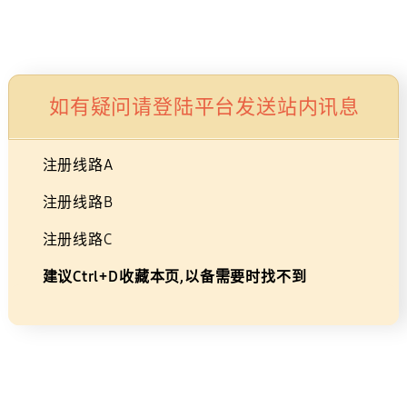
生活家电
显示器/存储
智能穿戴设备
配件
如有疑问请登陆平台发送站内讯息
CG934SC
注册线路A
注册线路B
注册线路C
49
建议Ctrl+D收藏本页,以备需要时找不到
英
选择尺寸
寸
G93SC
49
曲