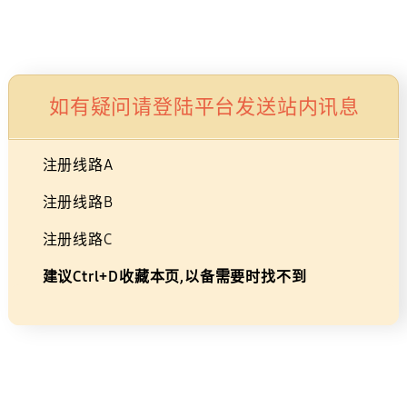
Skip
×
广告
to
购物车
搜索
登录
导航
content
27英寸 G50SF 180Hz OLED电竞
如有疑问请登陆平台发送站内讯息
显示器 S27FG502SC
注册线路A
黑色
27
LS27FG502SCXXF
注册线路B
注册线路C
建议Ctrl+D收藏本页,以备需要时找不到
27
英
寸
G