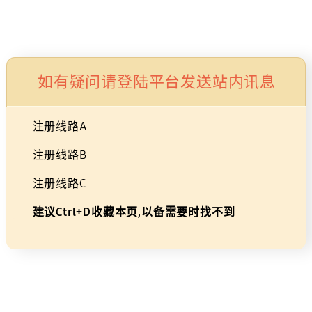
Skip
×
广告
to
购物车
搜索
登录
导航
content
55英寸 G97NC 曲面MiniLED电竞
如有疑问请登陆平台发送站内讯息
显示器 S55CG970NC
注册线路A
黑色
55
LS55CG970NCXXF
注册线路B
注册线路C
建议Ctrl+D收藏本页,以备需要时找不到
55
英
寸
G