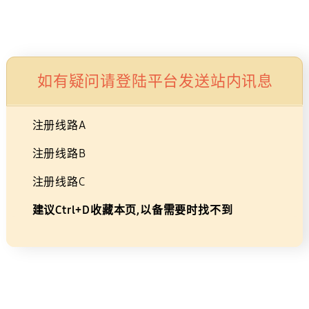
Skip
×
广告
to
购物车
搜索
登录
导航
content
27英寸 S90PC 平面专业设计显示
如有疑问请登陆平台发送站内讯息
器S27C902PAC
注册线路A
27
LS27C902PACXXF
注册线路B
注册线路C
建议Ctrl+D收藏本页,以备需要时找不到
27
英
寸
S