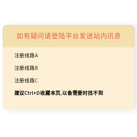
Skip
×
广告
to
购物车
搜索
登录
导航
content
Galaxy Buds FE
如有疑问请登陆平台发送站内讯息
如有疑问请登陆平台发送站内讯息
SM-R400NZWACHC
注册线路A
注册线路A
注册线路B
注册线路B
注册线路C
注册线路C
建议Ctrl+D收藏本页,以备需要时找不到
建议Ctrl+D收藏本页,以备需要时找不到
Galaxy AI爱了
使用Galaxy Buds FE来提升您的Galaxy AI体验。
Galaxy Buds FE与益达娱乐 Galaxy智能手机相连，即
可体验手机实时翻译功能的便捷——如同为您带来一名
“翻译官” 。用耳机感受益达娱乐智能手机带来的同传