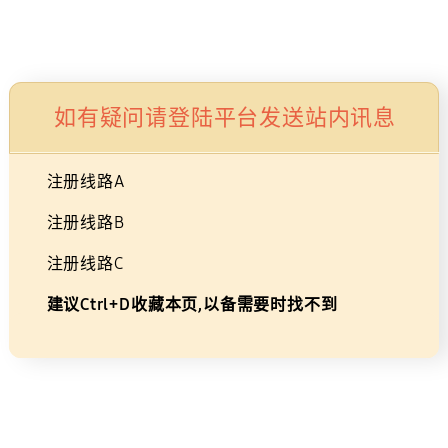
生活家电
显示器/存储
智能穿戴设备
配件
如有疑问请登陆平台发送站内讯息
注册线路A
注册线路B
注册线路C
条
建议Ctrl+D收藏本页,以备需要时找不到
形
选择颜色
音
颜色 :
响
HW-